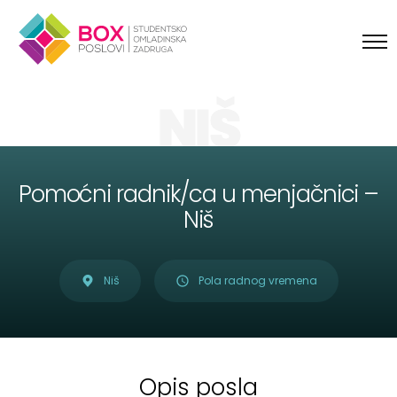
Skip to content
NIŠ
Pomoćni radnik/ca u menjačnici –
Niš
Niš
Pola radnog vremena
Opis posla