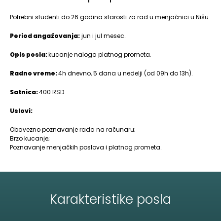
Potrebni studenti do 26 godina starosti za rad u menjačnici u Nišu.
Period angažovanja:
jun i jul mesec.
Opis posla:
kucanje naloga platnog prometa.
Radno vreme:
4h dnevno, 5 dana u nedelji (od 09h do 13h).
Satnica:
400 RSD.
Uslovi:
Obavezno poznavanje rada na računaru;
Brzo kucanje;
Poznavanje menjačkih poslova i platnog prometa.
Karakteristike posla