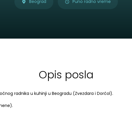
Beograd
Puno radno vreme
Opis posla
oćnog radnika u kuhinji u Beogradu (Zvezdara i Dorćol).
mene).