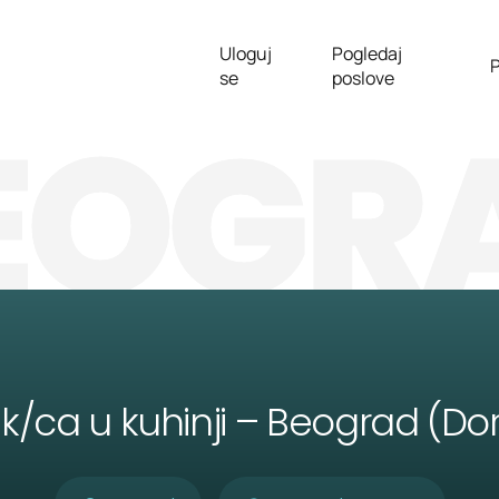
Uloguj
Pogledaj
P
se
poslove
EOGR
/ca u kuhinji – Beograd (Dor