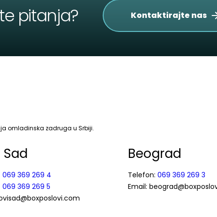
te pitanja?
Kontaktirajte nas
a omladinska zadruga u Srbiji.
i Sad
Beograd
:
069 369 269 4
Telefon:
069 369 269 3
:
069 369 269 5
Email: beograd@boxposlo
novisad@boxposlovi.com