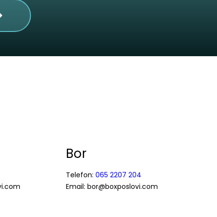
Bor
Telefon:
065 2207 204
vi.com
Email: bor@boxposlovi.com