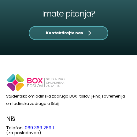
Imate pitanja?
Kontaktirajte nas
Studentsko omladinska zadruga BOX Poslovi je najsavremenija
omladinska zadruga u Srbiji.
Niš
Telefon:
069 369 269 1
(za poslodavce)