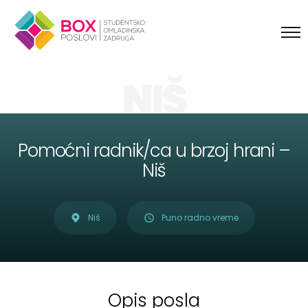
Skip to content
NIŠ
Pomoćni radnik/ca u brzoj hrani –
Niš
Niš
Puno radno vreme
Opis posla