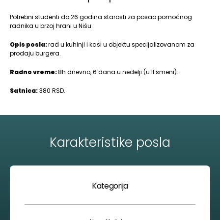
Potrebni studenti do 26 godina starosti za posao pomoćnog
radnika u brzoj hrani u Nišu.
Opis posla:
rad u kuhinji i kasi u objektu specijalizovanom za
prodaju burgera.
Radno vreme:
8h dnevno, 6 dana u nedelji (u II smeni).
Satnica:
380 RSD.
Karakteristike posla
Kategorija