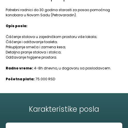
Potrebni radnici do 30 godina starosti za posao pomoćnog
konobara u Novom Sadu (Petrovaradin).
Opis posla:
Čišćenje stolova u zajedničkom prostoru više lokala;
Čišćenje i održavanje toaleta;
Prikupljanje smeća i zamena kesa;
Detaljno pranje stolova i stolica;
Održavanje higijene prostora.
Radno vreme:
4-8h dnevno, u dogovoru sa poslodavcem.
Početna plata:
75.000 RSD
Karakteristike posla