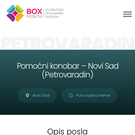
Skip to content
PETROVARADIN
Pomoćni konobar – Novi Sad
(Petrovaradin)
Novi Sad
Puno radno vreme
Opis posla