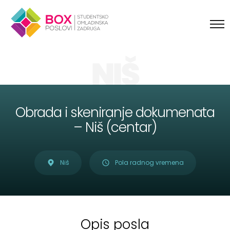
Skip to content
NIŠ
Obrada i skeniranje dokumenata
– Niš (centar)
Niš
Pola radnog vremena
Opis posla