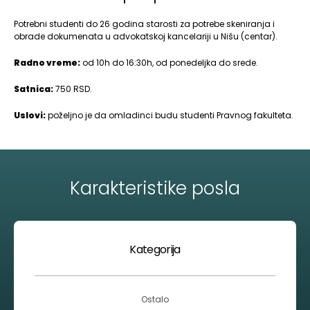
Potrebni studenti do 26 godina starosti za potrebe skeniranja i
obrade dokumenata u advokatskoj kancelariji u Nišu (centar).
Radno vreme:
od 10h do 16:30h, od ponedeljka do srede.
Satnica:
750 RSD.
Uslovi:
poželjno je da omladinci budu studenti Pravnog fakulteta.
Karakteristike posla
Kategorija
Ostalo