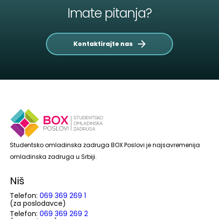
Imate pitanja?
Kontaktirajte nas
Studentsko omladinska zadruga BOX Poslovi je najsavremenija
omladinska zadruga u Srbiji.
Niš
Telefon:
069 369 269 1
(za poslodavce)
Telefon:
069 369 269 2