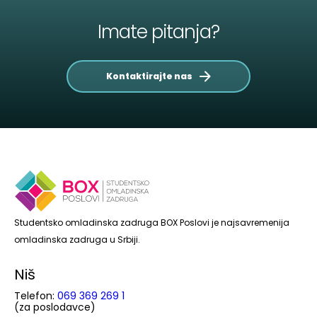
Imate pitanja?
Kontaktirajte nas
Studentsko omladinska zadruga BOX Poslovi je najsavremenija
omladinska zadruga u Srbiji.
Niš
Telefon:
069 369 269 1
(za poslodavce)