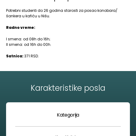
Potrebni studenti do 26 godina starosti za posao konobara/
šankera u kafiću u Nišu.
Radno vreme:
I smena: od 08h do 16h;
II smena: od 16h do 00h.
Satnica:
371 RSD.
Karakteristike posla
Kategorija