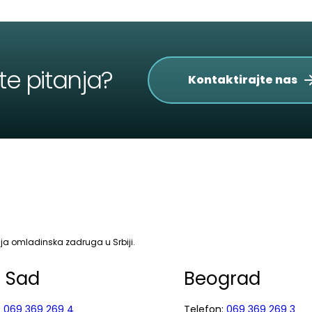
te pitanja?
Kontaktirajte nas
a omladinska zadruga u Srbiji.
i Sad
Beograd
:
069 369 269 4
Telefon:
069 369 269 3