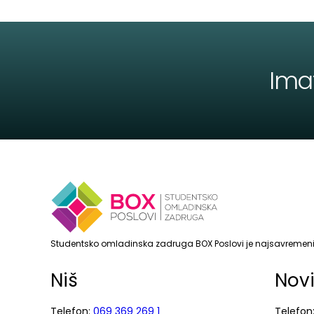
Ima
Studentsko omladinska zadruga BOX Poslovi je najsavremenij
Niš
Nov
Telefon:
069 369 269 1
Telefon