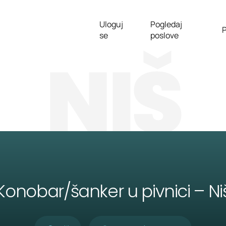
Uloguj
Pogledaj
P
se
poslove
NIŠ
Konobar/šanker u pivnici – Ni