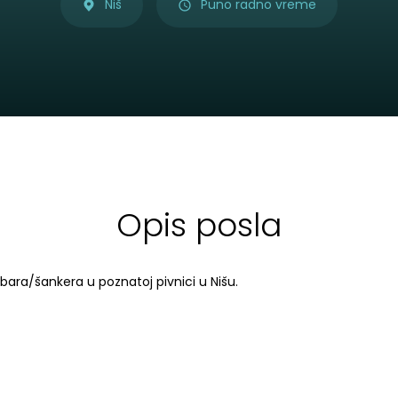
Niš
Puno radno vreme
Opis posla
bara/šankera u poznatoj pivnici u Nišu.