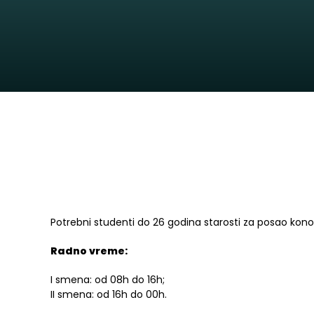
Potrebni studenti do 26 godina starosti za posao kono
Radno vreme:
I smena: od 08h do 16h;
II smena: od 16h do 00h.