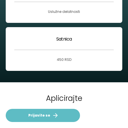
Uslužne delatnosti
Satnica
450 RSD
Aplicirajte
Prijavite se