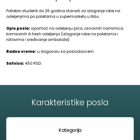
Potrebni studenti do 26 godina starosti za izlaganje robe na
odeljenjima po paletama u supermarketu u Nišu.
Opis posla:
ispomoć na odeljenju pića, osnovnih namirnica,
komisionih ili fresh odeljenja (izlaganje robe na paletama i
rafovima i sređivanje ambalaže).
Radno vreme:
u dogovoru sa poslodavcem.
Satnica:
450 RSD.
Karakteristike posla
Kategorija