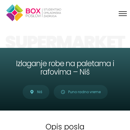
Skip to content
SUPERMARKET
Izlaganje robe na paletama i
rafovima – Niš
Niš
Puno radno vreme
Opis posla