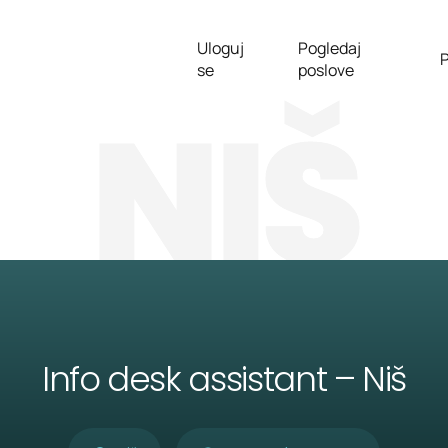
Uloguj
Pogledaj
P
se
poslove
NIŠ
Info desk assistant – Niš