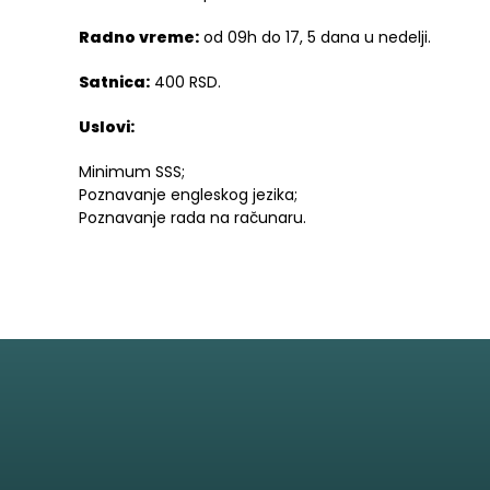
Radno vreme:
od 09h do 17, 5 dana u nedelji.
Satnica:
400 RSD.
Uslovi:
Minimum SSS;
Poznavanje engleskog jezika;
Poznavanje rada na računaru.