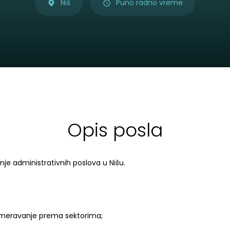
Niš
Puno radno vreme
Opis posla
nje administrativnih poslova u Nišu.
usmeravanje prema sektorima;