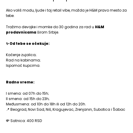
Ako voliš modu, ljude i taj retail vibe, možda je H&M pravo mesto za
tebe.
Tražimo devojke i momke do 30 godina za rad u
H&M
prodavnicama
širom Srbije.
✨ Od tebe se očekuje:
Kačenje zujalica;
Rad na kabinama;
Ispomoć kupcima.
Radno vreme:
I smena: od 07h do 15h;
II smena: od 15h do 23h;
Međusmena: od 10h do 18h ili od 12h do 20h.
📍 Beograd, Novi Sad, Niš, Kragujevac, Zrenjanin, Subotica i Šabac
💸 Satnica: 400 RSD