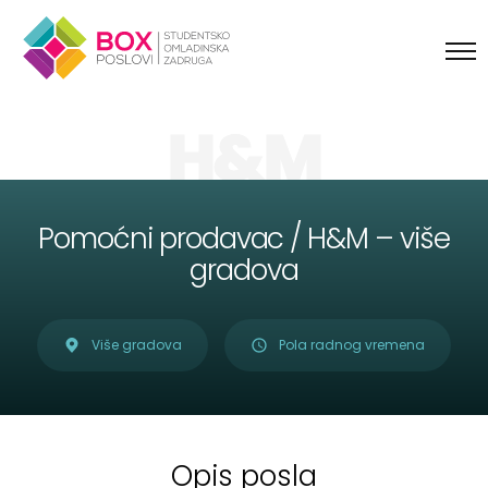
Skip to content
H&M
Pomoćni prodavac / H&M – više
gradova
Više gradova
Pola radnog vremena
Opis posla