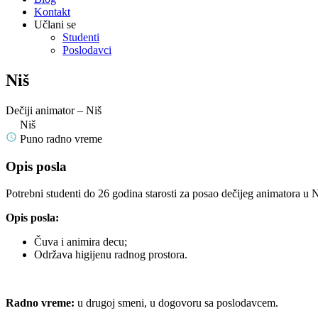
Kontakt
Učlani se
Studenti
Poslodavci
Niš
Dečiji animator – Niš
Niš
Puno radno vreme
Opis posla
Potrebni studenti do 26 godina starosti za posao dečijeg animatora u N
Opis posla:
Čuva i animira decu;
Održava higijenu radnog prostora.
Radno vreme:
u drugoj smeni, u dogovoru sa poslodavcem.