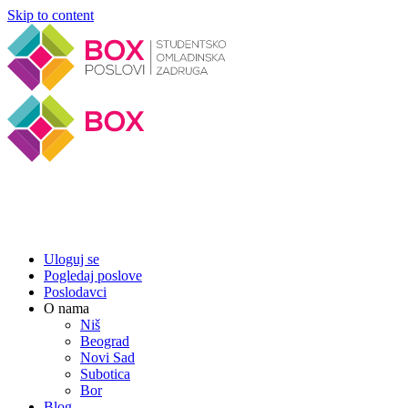
Skip to content
Uloguj se
Pogledaj poslove
Poslodavci
O nama
Niš
Beograd
Novi Sad
Subotica
Bor
Blog