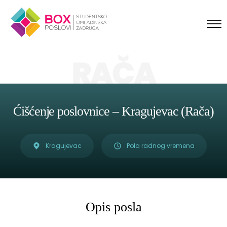
Skip to content
RAČA
Ćišćenje poslovnice – Kragujevac (Rača)
Kragujevac
Pola radnog vremena
Opis posla