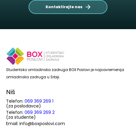
Kontaktirajte nas
Studentsko omladinska zadruga BOX Poslovi je najsavremenija
omladinska zadruga u Srbiji.
Niš
Telefon:
069 369 269 1
(za poslodavce)
Telefon:
069 369 269 2
(za studente)
Email: info@boxposlovi.com