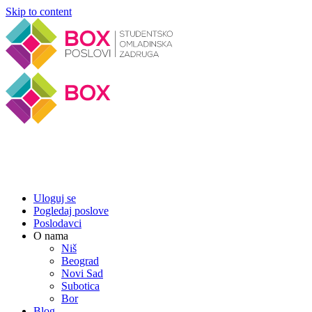
Skip to content
Uloguj se
Pogledaj poslove
Poslodavci
O nama
Niš
Beograd
Novi Sad
Subotica
Bor
Blog