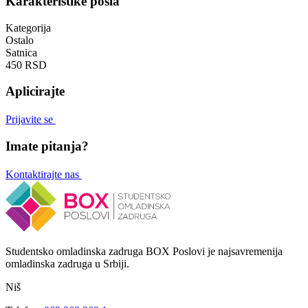
Karakteristike posla
Kategorija
Ostalo
Satnica
450 RSD
Aplicirajte
Prijavite se
Imate pitanja?
Kontaktirajte nas
Studentsko omladinska zadruga BOX Poslovi je najsavremenija
omladinska zadruga u Srbiji.
Niš