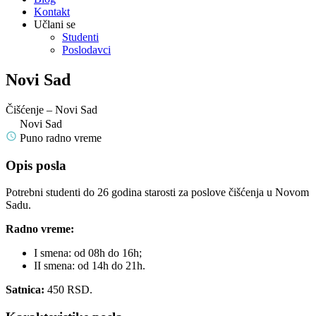
Kontakt
Učlani se
Studenti
Poslodavci
Novi Sad
Čišćenje – Novi Sad
Novi Sad
Puno radno vreme
Opis posla
Potrebni studenti do 26 godina starosti za poslove čišćenja u Novom
Sadu.
Radno vreme:
I smena: od 08h do 16h;
II smena: od 14h do 21h.
Satnica:
450 RSD.