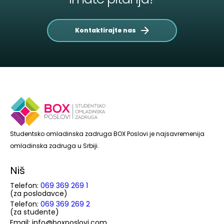
Kontaktirajte nas
Studentsko omladinska zadruga BOX Poslovi je najsavremenija
omladinska zadruga u Srbiji.
Niš
Telefon:
069 369 269 1
(za poslodavce)
Telefon:
069 369 269 2
(za studente)
Email: info@boxposlovi.com