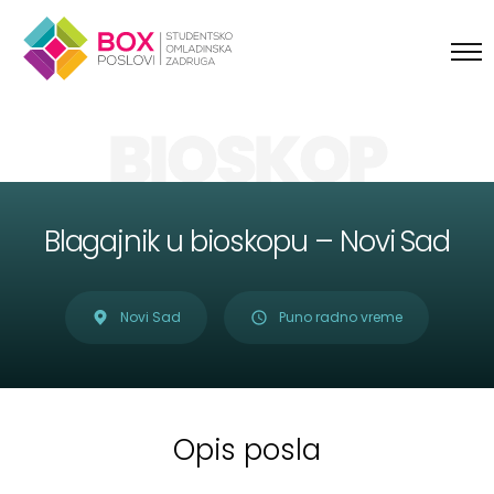
Skip to content
BIOSKOP
Blagajnik u bioskopu – Novi Sad
Novi Sad
Puno radno vreme
Opis posla