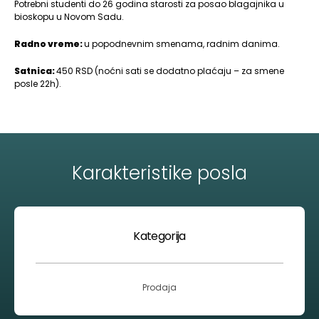
Potrebni studenti do 26 godina starosti za posao blagajnika u
bioskopu u Novom Sadu.
Radno vreme:
u popodnevnim smenama, radnim danima.
Satnica:
450 RSD (noćni sati se dodatno plaćaju – za smene
posle 22h).
Karakteristike posla
Kategorija
Prodaja