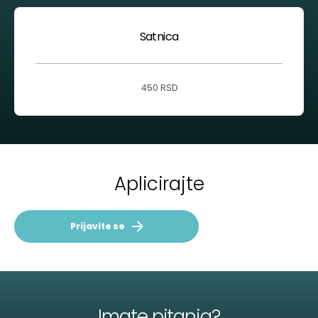
Satnica
450 RSD
Aplicirajte
Prijavite se
Imate pitanja?