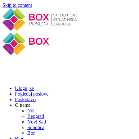
Skip to content
Uloguj se
Pogledaj poslove
Poslodavci
O nama
Niš
Beograd
Novi Sad
Subotica
Bor
Blog