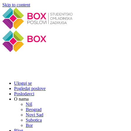
Skip to content
Uloguj se
Pogledaj poslove
Poslodavci
O nama
Niš
Beograd
Novi Sad
Subotica
Bor
Blog