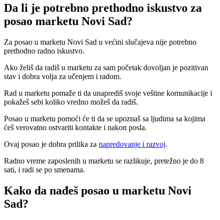
Da li je potrebno prethodno iskustvo za
posao marketu Novi Sad?
Za posao u marketu Novi Sad u većini slučajeva nije potrebno
prethodno radno iskustvo.
Ako želiš da radiš u marketu za sam početak dovoljan je pozitivan
stav i dobra volja za učenjem i radom.
Rad u marketu pomaže ti da unaprediš svoje veštine komunikacije i
pokažeš sebi koliko vredno možeš da radiš.
Posao u marketu pomoći će ti da se upoznaš sa ljudima sa kojima
ćeš verovatno ostvariti kontakte i nakon posla.
Ovaj posao je dobra prilika za
napredovanje i razvoj
.
Radno vreme zaposlenih u marketu se razlikuje, pretežno je do 8
sati, i radi se po smenama.
Kako da nađeš posao u marketu Novi
Sad?