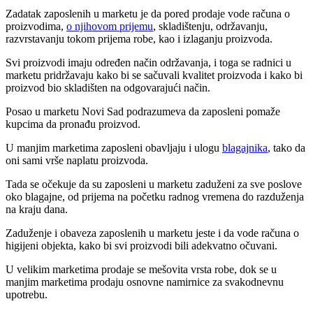
Zadatak zaposlenih u marketu je da pored prodaje vode računa o
proizvodima,
o njihovom prijemu
, skladištenju, održavanju,
razvrstavanju tokom prijema robe, kao i izlaganju proizvoda.
Svi proizvodi imaju određen način održavanja, i toga se radnici u
marketu pridržavaju kako bi se sačuvali kvalitet proizvoda i kako bi
proizvod bio skladišten na odgovarajući način.
Posao u marketu Novi Sad podrazumeva da zaposleni pomaže
kupcima da pronađu proizvod.
U manjim marketima zaposleni obavljaju i ulogu
blagajnika
, tako da
oni sami vrše naplatu proizvoda.
Tada se očekuje da su zaposleni u marketu zaduženi za sve poslove
oko blagajne, od prijema na početku radnog vremena do razduženja
na kraju dana.
Zaduženje i obaveza zaposlenih u marketu jeste i da vode računa o
higijeni objekta, kako bi svi proizvodi bili adekvatno očuvani.
U velikim marketima prodaje se mešovita vrsta robe, dok se u
manjim marketima prodaju osnovne namirnice za svakodnevnu
upotrebu.