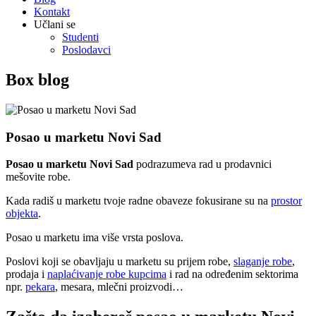
Kontakt
Učlani se
Studenti
Poslodavci
Box blog
Posao u marketu Novi Sad
Posao u marketu Novi Sad
podrazumeva rad u prodavnici
mešovite robe.
Kada radiš u marketu tvoje radne obaveze fokusirane su na
prostor
objekta
.
Posao u marketu ima više vrsta poslova.
Poslovi koji se obavljaju u marketu su prijem robe,
slaganje robe
,
prodaja i
naplaćivanje robe kupcima
i rad na određenim sektorima
npr.
pekara
, mesara, mlečni proizvodi…