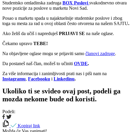
Studentsko omladinska zadruga
BOX Poslovi
svakodnevno otvara
nove pozicije za poslove u marketu Novi Sad.
Posao u marketu spada u najaktuelnije studentske poslove i zbog
toga su mesta za rad u ovoj oblasti često otvorena na našem SAJTU
.
Ako želiš da učiš i napreduješ
PRIJAVI SE
na naše oglase.
Čekamo upravo
TEBE!
Na objavljene oglase mogu se prijaviti samo
članovi zadruge
.
Da postaneš naš član, možeš to učiniti
OVDE
.
Za više informacija i zanimljivosti prati nas i piši nam na
Instagramu
,
Facebooku
i
Linkedinu
.
Ukoliko ti se svideo ovaj post, podeli ga
mozda nekome bude od koristi.
Podeli:
Kopiraj link
Možda će Vas zanimati!