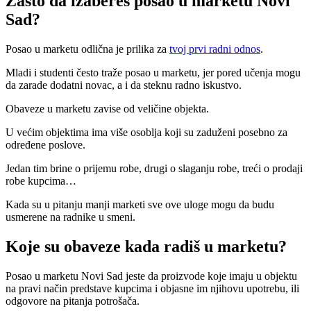
Zašto da izabereš posao u marketu Novi
Sad?
Posao u marketu odlična je prilika za
tvoj prvi radni odnos
.
Mladi i studenti često traže posao u marketu, jer pored učenja mogu
da zarade dodatni novac, a i da steknu radno iskustvo.
Obaveze u marketu zavise od veličine objekta.
U većim objektima ima više osoblja koji su zaduženi posebno za
određene poslove.
Jedan tim brine o prijemu robe, drugi o slaganju robe, treći o prodaji
robe kupcima…
Kada su u pitanju manji marketi sve ove uloge mogu da budu
usmerene na radnike u smeni.
Koje su obaveze kada radiš u marketu?
Posao u marketu Novi Sad jeste da proizvode koje imaju u objektu
na pravi način predstave kupcima i objasne im njihovu upotrebu, ili
odgovore na pitanja potrošača.