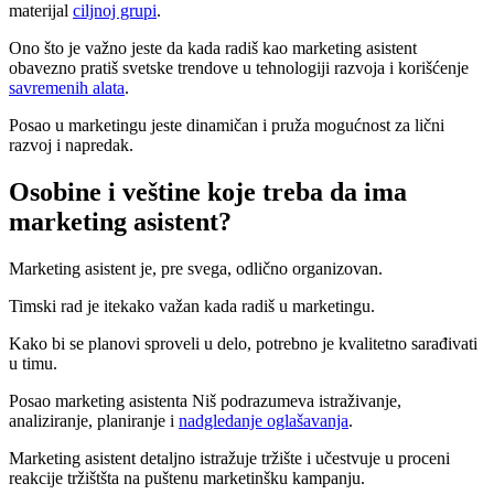
materijal
ciljnoj grupi
.
Ono što je važno jeste da kada radiš kao marketing asistent
obavezno pratiš svetske trendove u tehnologiji razvoja i korišćenje
savremenih alata
.
Posao u marketingu jeste dinamičan i pruža mogućnost za lični
razvoj i napredak.
Osobine i veštine koje treba da ima
marketing asistent?
Marketing asistent je, pre svega, odlično organizovan.
Timski rad je itekako važan kada radiš u marketingu.
Kako bi se planovi sproveli u delo, potrebno je kvalitetno sarađivati
u timu.
Posao marketing asistenta Niš podrazumeva istraživanje,
analiziranje, planiranje i
nadgledanje oglašavanja
.
Marketing asistent detaljno istražuje tržište i učestvuje u proceni
reakcije tržištšta na puštenu marketinšku kampanju.