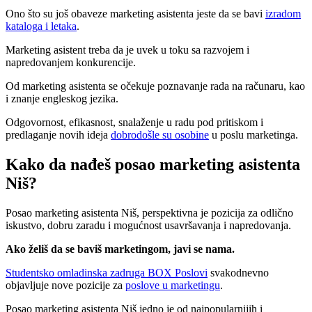
Ono što su još obaveze marketing asistenta jeste da se bavi
izradom
kataloga i letaka
.
Marketing asistent treba da je uvek u toku sa razvojem i
napredovanjem konkurencije.
Od marketing asistenta se očekuje poznavanje rada na računaru, kao
i znanje engleskog jezika.
Odgovornost, efikasnost, snalaženje u radu pod pritiskom i
predlaganje novih ideja
dobrodošle su osobine
u poslu marketinga.
Kako da nađeš posao marketing asistenta
Niš?
Posao marketing asistenta Niš, perspektivna je pozicija za odlično
iskustvo, dobru zaradu i mogućnost usavršavanja i napredovanja.
Ako želiš da se baviš marketingom, javi se nama.
Studentsko omladinska zadruga BOX Poslovi
svakodnevno
objavljuje nove pozicije za
poslove u marketingu
.
Posao marketing asistenta Niš jedno je od najpopularnijih i