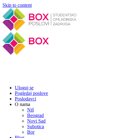
Skip to content
Uloguj se
Pogledaj poslove
Poslodavci
O nama
Niš
Beograd
Novi Sad
Subotica
Bor
Blog