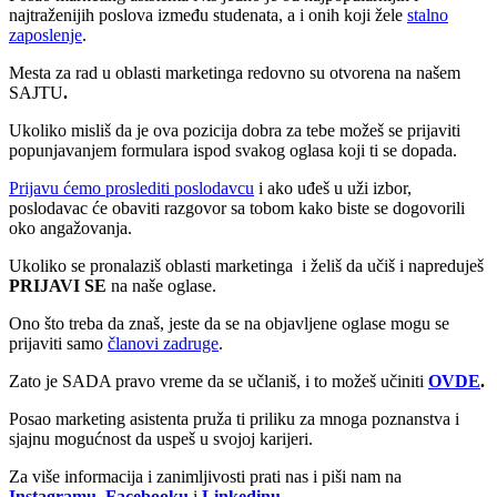
najtraženijih poslova između studenata, a i onih koji žele
stalno
zaposlenje
.
Mesta za rad u oblasti marketinga redovno su otvorena na našem
SAJTU
.
Ukoliko misliš da je ova pozicija dobra za tebe možeš se prijaviti
popunjavanjem formulara ispod svakog oglasa koji ti se dopada.
Prijavu ćemo proslediti poslodavcu
i ako uđeš u uži izbor,
poslodavac će obaviti razgovor sa tobom kako biste se dogovorili
oko angažovanja.
Ukoliko se pronalaziš oblasti marketinga i želiš da učiš i napreduješ
PRIJAVI SE
na naše oglase.
Ono što treba da znaš, jeste da se na objavljene oglase mogu se
prijaviti samo
članovi zadruge
.
Zato je SADA pravo vreme da se učlaniš, i to možeš učiniti
OVDE
.
Posao marketing asistenta pruža ti priliku za mnoga poznanstva i
sjajnu mogućnost da uspeš u svojoj karijeri.
Za više informacija i zanimljivosti prati nas i piši nam na
Instagramu
,
Facebooku
i
Linkedinu
.