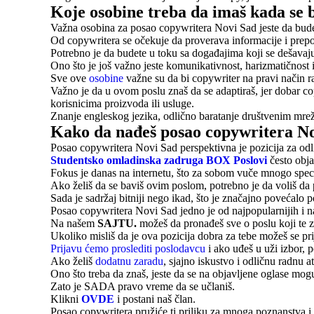
Koje osobine treba da imaš kada se
Važna osobina za posao copywritera Novi Sad jeste da budeš
Od copywritera se očekuje da proverava informacije i prepo
Potrebno je da budete u toku sa događajima koji se dešavaju u
Ono što je još važno jeste komunikativnost, harizmatičnost i
Sve ove
osobine
važne su da bi copywriter na pravi način r
Važno je da u ovom poslu znaš da se adaptiraš, jer dobar cop
korisnicima proizvoda ili usluge.
Znanje engleskog jezika, odlično baratanje društvenim mre
Kako da nađeš posao copywritera N
Posao copywritera Novi Sad perspektivna je pozicija za odl
Studentsko omladinska zadruga BOX Poslovi
često obja
Fokus je danas na internetu, što za sobom vuče mnogo speci
Ako želiš da se baviš ovim poslom, potrebno je da voliš da piš
Sada je sadržaj bitniji nego ikad, što je značajno povećalo 
Posao copywritera Novi Sad jedno je od najpopularnijih i naj
Na našem
SAJTU.
možeš da pronađeš sve o poslu koji te 
Ukoliko misliš da je ova pozicija dobra za tebe možeš se pr
Prijavu ćemo proslediti poslodavcu
i ako uđeš u uži izbor, 
Ako želiš
dodatnu zaradu
, sjajno iskustvo i odličnu radnu 
Ono što treba da znaš, jeste da se na objavljene oglase mog
Zato je SADA pravo vreme da se učlaniš.
Klikni
OVDE
i postani naš član.
Posao copywritera pružiće ti priliku za mnoga poznanstva i 