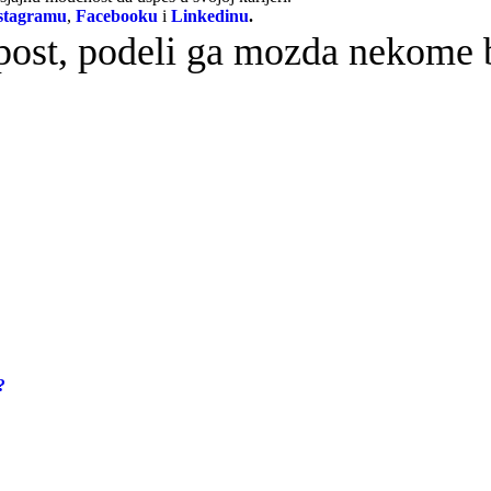
stagramu
,
Facebooku
i
Linkedinu
.
 post, podeli ga mozda nekome b
?