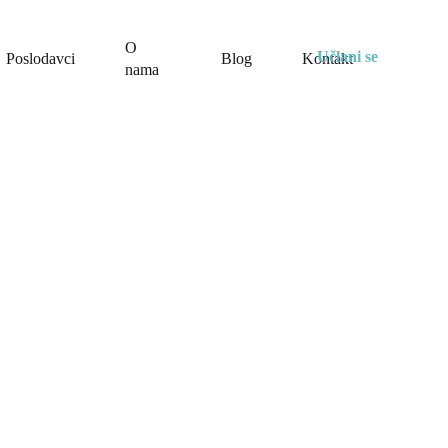
O
Učlani se
Poslodavci
Blog
Kontakt
nama