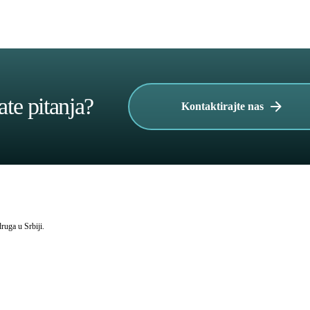
te pitanja?
Kontaktirajte nas
uga u Srbiji.