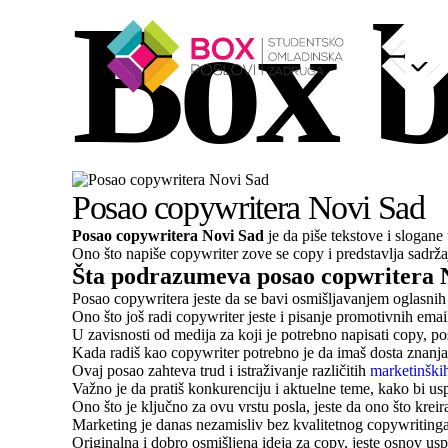
Box b
Skip to content
Posao copywritera Novi Sad
Posao copywritera Novi Sad
je da piše tekstove i slogane
Ono što napiše copywriter zove se copy i predstavlja sadržaj
Šta podrazumeva posao copwritera 
Posao copywritera jeste da se bavi osmišljavanjem oglasnih
Ono što još radi copywriter jeste i pisanje promotivnih emai
U zavisnosti od medija za koji je potrebno napisati copy, p
Kada radiš kao copywriter potrebno je da imaš dosta znanj
Ovaj posao zahteva trud i istraživanje različitih
marketinški
Važno je da pratiš konkurenciju i aktuelne teme, kako bi us
Ono što je ključno za ovu vrstu posla, jeste da ono što kreir
Marketing je danas nezamisliv bez kvalitetnog copywritinga
Originalna i dobro osmišljena ideja za copy, jeste osnov u