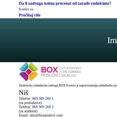
Da li zadruga uzima procenat od zarade radnicima?
Koliko za...
Pročitaj više
Ima
Studentsko omladinska zadruga BOX Poslovi je najsavremenija omladinska zadr
Niš
Telefon:
069 369 269 1
(za poslodavce)
Telefon:
069 369 269 2
(za studente)
Email: info@boxposlovi.com