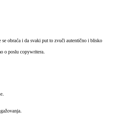
se obraća i da svaki put to zvuči autentično i blisko
o o poslu copywritera.
e.
ngažovanja.