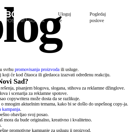
log
Uloguj
Pogledaj
se
poslove
 u svrhu
promovisanja proizvoda
ili usluge.
 koji će kod čitaoca ili gledaoca izazvati određenu reakciju.
Novi Sad?
 rešenja, pisanjem blogova, slogana, stihova za reklamne džinglove.
lova i scenarija za reklamne spotove.
osao copywritera može dosta da se razlikuje.
a o mnogim aktuelnim temama, kako bi se došlo do uspešnog copy-ja.
h kampanja
.
pešno obavljao svoj posao.
aš mora da bude originalno, kreativno i kvalitetno.
.
spešne promotivne kampanje za uslugu ii proizvod.