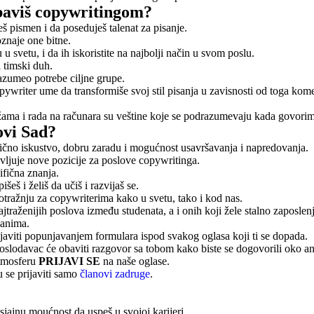
 baviš copywritingom?
 pismen i da poseduješ talenat za pisanje.
znaje one bitne.
 svetu, i da ih iskoristite na najbolji način u svom poslu.
 timski duh.
azumeo potrebe ciljne grupe.
ywriter ume da transformiše svoj stil pisanja u zavisnosti od toga kome 
žama i rada na računara su veštine koje se podrazumevaju kada govorim
ovi Sad?
ično iskustvo, dobru zaradu i mogućnost usavršavanja i napredovanja.
vljuje nove pozicije za poslove copywritinga.
fična znanja.
eš i želiš da učiš i razvijaš se.
potražnju za copywriterima kako u svetu, tako i kod nas.
traženijih poslova između studenata, a i onih koji žele stalno zaposlenj
zanima.
ijaviti popunjavanjem formulara ispod svakog oglasa koji ti se dopada.
poslodavac će obaviti razgovor sa tobom kako biste se dogovorili oko a
atmosferu
PRIJAVI SE
na naše oglase.
u se prijaviti samo
članovi zadruge
.
sjajnu moućnost da uspeš u svojoj karijeri.