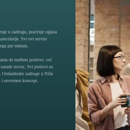
je u zadrugu, praćenje oglasa
ancelarije. Svi ovi servisi
vega par minuta.
kama da nudimo poslove, već
a zarade novac. Svi poslovi su
ja. Omladinske zadruge u Nišu
 i savremen koncept.