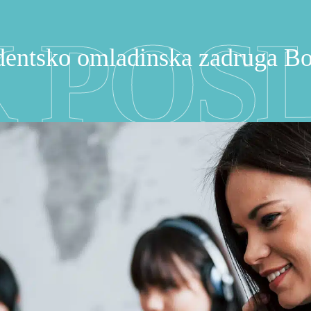
 POS
udentsko omladinska zadruga B