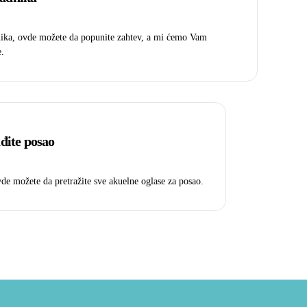
nika, ovde možete da popunite zahtev, a mi ćemo Vam
e.
đite posao
vde možete da pretražite sve akuelne oglase za posao.