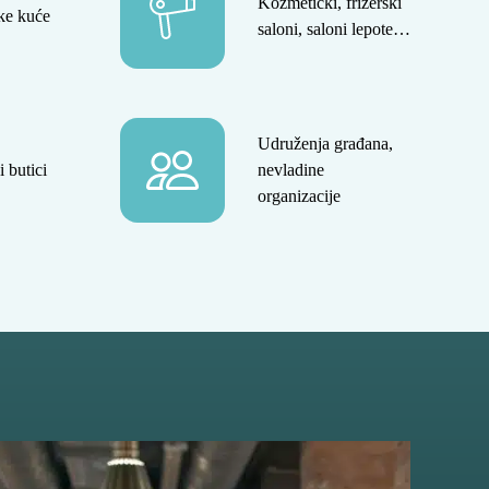
Kozmetički, frizerski
ke kuće
saloni, saloni lepote…
Udruženja građana,
 butici
nevladine
organizacije