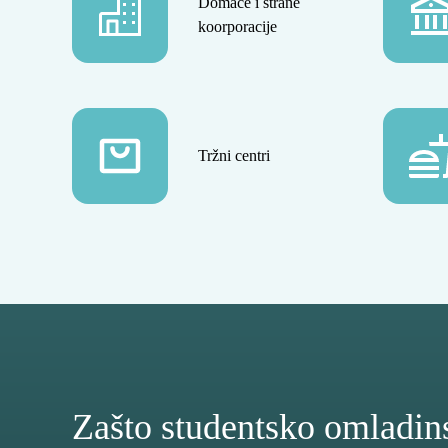
Domaće i strane
koorporacije
Tržni centri
Zašto studentsko omladin