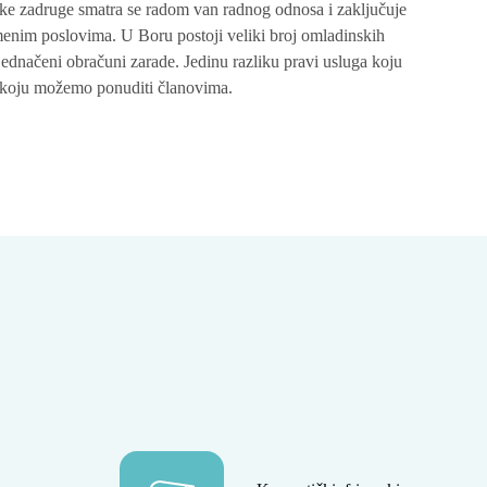
ke zadruge smatra se radom van radnog odnosa i zaključuje
enim poslovima. U Boru postoji veliki broj omladinskih
ednačeni obračuni zarade. Jedinu razliku pravi usluga koju
a koju možemo ponuditi članovima.