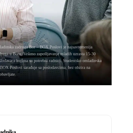
ladinska zadruga Bor – BOX Poslovi je najsavremenija
ruga u Boru. Vršimo zapošljavanje mladih uzrasta 15-30
lodavaca kojima su potrebni radnici. Studentsko omladinska
BOX Poslovi sarađuje sa poslodavcima, bez obzira na
obavljate.
radnika