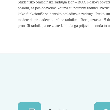
Studentsko omladinska zadruga Bor – BOX Poslovi povezuje
poslom, sa poslodavcima kojima su potrebni radnici. Predl
kako funkcioniše studentsko omladinska zadruga. Preko st
možete da pronađete potrebne radnike u Boru, uzrasta 15 do
pronašli radnika, a ne znate kako da ga prijavite – onda to u