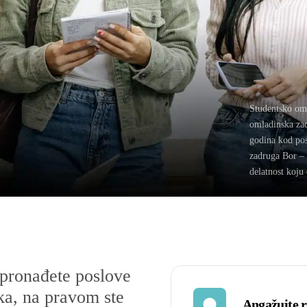
Studentsko om
omladinska zad
godina kod pos
zadruga Bor – 
delatnost koju 
, pronađete poslove
ika, na pravom ste
Angažujte 