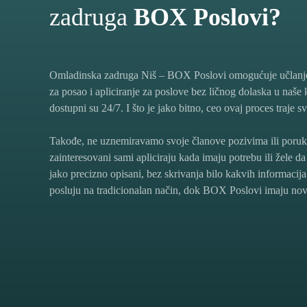
zadruga
BOX Poslovi?
Omladinska zadruga Niš – BOX Poslovi omogućuje učlanjen
za posao i apliciranje za poslove bez ličnog dolaska u naše k
dostupni su 24/7. I što je jako bitno, ceo ovaj proces traje s
Takođe, ne uznemiravamo svoje članove pozivima ili poru
zainteresovani sami apliciraju kada imaju potrebu ili žele d
jako precizno opisani, bez skrivanja bilo kakvih informaci
posluju na tradicionalan način, dok BOX Poslovi imaju nov