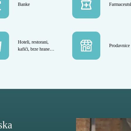
Banke
Farmaceuts
Hoteli, restorani,
Prodavnice i
kafići, brze hrane…
ska