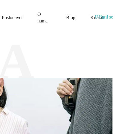
O
Učlani se
Poslodavci
Blog
Kontakt
nama
A