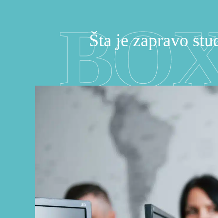
BOX
Šta je zapravo st