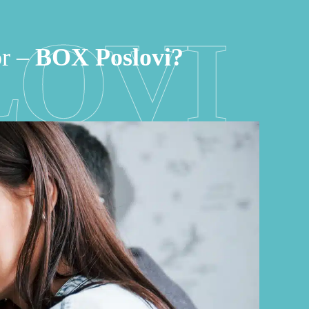
LOVI
or –
BOX Poslovi?