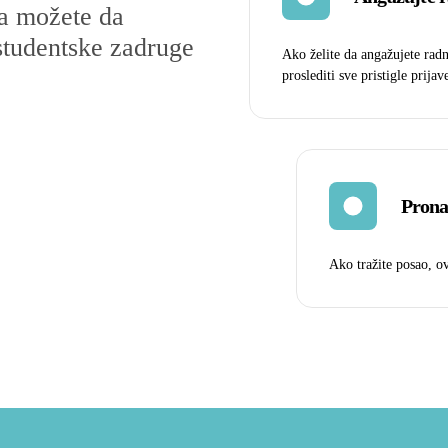
ja možete da
 studentske zadruge
Ako želite da angažujete rad
proslediti sve pristigle prijav
Prona
Ako tražite posao, o