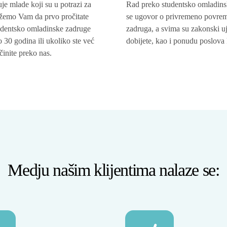
 mlade koji su u potrazi za
Rad preko studentsko omladins
ažemo Vam da prvo pročitate
se ugovor o privremeno povrem
udentsko omladinske zadruge
zadruga, a svima su zakonski uj
 30 godina ili ukoliko ste već
dobijete, kao i ponudu poslov
činite preko nas.
Medju našim klijentima nalaze se: